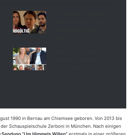
GZSZ-Schock: Geheimnis
kommt ans Licht – Jetzt
platzt die ganz große
Bombe!
Was der Anton-Stadler-
t
Darsteller über einen
na
Ausstieg denkt
ugust 1990 in Bernau am Chiemsee geboren. Von 2013 bis
n der Schauspielschule Zerboni in München. Nach einigen
Sendung “Um Himmels Willen”
erstmals in einer größeren