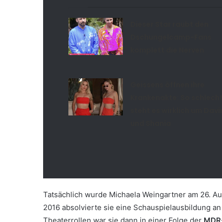
Dieser Star raubt den
Dschungelcamp-Fans
komplett die Nerven
Geissens öffnen ihre
Krankenakte: So schlech
steht es wirklich um Davi
und Shania
Tatsächlich wurde Michaela Weingartner am 26. A
2016 absolvierte sie eine Schauspielausbildung a
Theaterrollen war sie dann in einer Folge der
MDR-