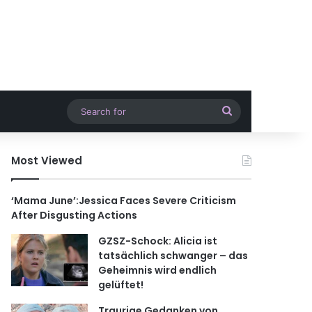
Search
for
Most Viewed
‘Mama June’:Jessica Faces Severe Criticism
After Disgusting Actions
GZSZ-Schock: Alicia ist
tatsächlich schwanger – das
Geheimnis wird endlich
gelüftet!
Traurige Gedanken von