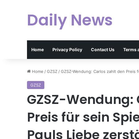
Daily News
Home
Privacy Policy
Contact Us
Terms 
Home
/
GZSZ
/
GZSZ-Wendung: Carlos zahlt den Preis für
GZSZ
GZSZ-Wendung: C
Preis für sein Spi
Pauls Liebe zerst