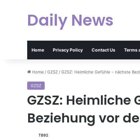
Daily News
Home
Privacy Policy
Contact Us
Terms 
Home
/
GZSZ
/
GZSZ: Heimliche Gefühle – nächste Be
GZSZ
GZSZ: Heimliche 
Beziehung vor d
TB92