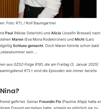
men.
Foto: RTL / Rolf Baumgartner
end
Paul
(Niklas Osterloh) und
Alicia
(Josefin Bressel) nach
 stehen
Maren
(Eva Mona Rodekirchen) und
Michi
(Lars
ndgültig
Schluss gemacht
. Doch Maren könnte schon bald
t Liebeskummer sein …
onen aus GZSZ-Folge 8181, die am Freitag (3. Januar 2025)
reamingdienst RTL+ sind die Episoden wie immer bereits
 Nina?
fremd geflirtet. Seiner
Freundin Flo
(Pauline Afaja) hatte er
ihrem Freund verziehen hatte, scheint es plötzlich sie zu