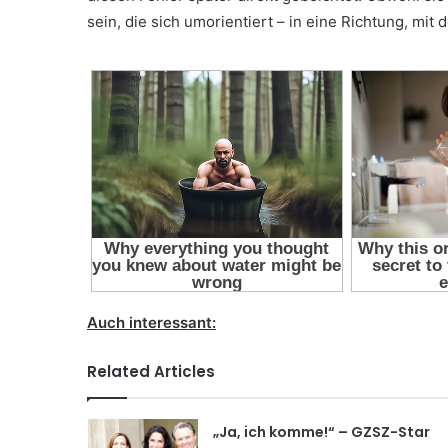
sein, die sich umorientiert – in eine Richtung, mit
Auch interessant:
Related Articles
„Ja, ich komme!“ – GZSZ-Star