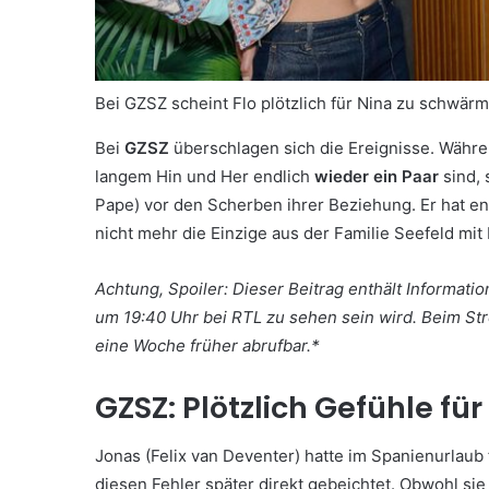
Bei GZSZ scheint Flo plötzlich für Nina zu schwär
Bei
GZSZ
überschlagen sich die Ereignisse. Währ
langem Hin und Her endlich
wieder ein Paar
sind,
Pape) vor den Scherben ihrer Beziehung. Er hat e
nicht mehr die Einzige aus der Familie Seefeld mi
Achtung, Spoiler: Dieser Beitrag enthält Informati
um 19:40 Uhr bei RTL zu sehen sein wird. Beim St
eine Woche früher abrufbar.*
GZSZ: Plötzlich Gefühle für
Jonas (Felix van Deventer) hatte im Spanienurlaub 
diesen Fehler später direkt gebeichtet. Obwohl sie 