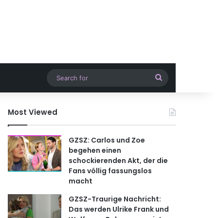
Search
for
Most Viewed
GZSZ: Carlos und Zoe
begehen einen
schockierenden Akt, der die
Fans völlig fassungslos
macht
GZSZ-Traurige Nachricht:
Das werden Ulrike Frank und