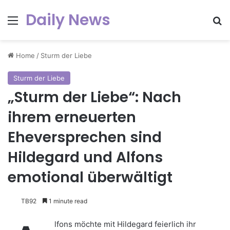
Daily News
Menu
Se
Home
/
Sturm der Liebe
Sturm der Liebe
„Sturm der Liebe“: Nach
ihrem erneuerten
Eheversprechen sind
Hildegard und Alfons
emotional überwältigt
TB92
1 minute read
lfons möchte mit Hildegard feierlich ihr