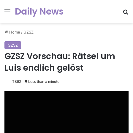
Daily News
Menu
Se
Home
/
GZSZ
GZSZ
GZSZ Vorschau: Rätsel um
Luis endlich gelöst
TB92
Less than a minute