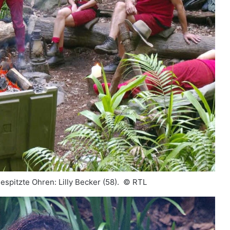
espitzte Ohren: Lilly Becker (58). ©
RTL