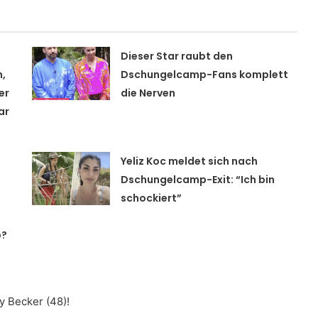
Dieser Star raubt den
,
Dschungelcamp-Fans komplett
er
die Nerven
ar
Yeliz Koc meldet sich nach
Dschungelcamp-Exit: “Ich bin
schockiert”
p?
y Becker (48)!