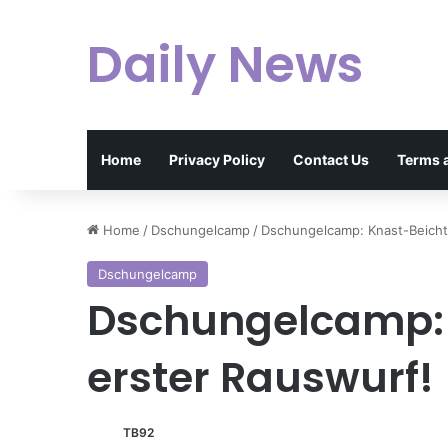
Daily News
Home
Privacy Policy
Contact Us
Terms 
Home
/
Dschungelcamp
/
Dschungelcamp: Knast-Beicht
Dschungelcamp
Dschungelcamp: 
erster Rauswurf!
TB92