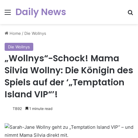
Daily News
Menu
Se
Home
/
Die Wollnys
Die Wollnys
„Wollnys“-Schock! Mama
Silvia Wollny: Die Königin des
Spiels auf der ‘„Temptation
Island VIP“’!
TB92
1 minute read