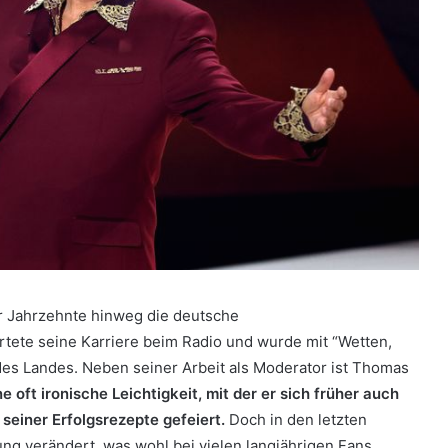
er Jahrzehnte hinweg die deutsche
rtete seine Karriere beim Radio und wurde mit “Wetten,
 des Landes. Neben seiner Arbeit als Moderator ist Thomas
e oft ironische Leichtigkeit, mit der er sich früher auch
 seiner Erfolgsrezepte gefeiert.
Doch in den letzten
ng verändert, was wohl bei vielen langjährigen Fans