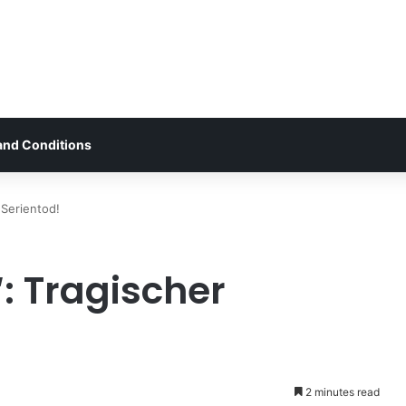
and Conditions
 Serientod!
: Tragischer
2 minutes read