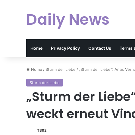
Daily News
Home
Privacy Policy
Contact Us
Terms 
Home
/
Sturm der Liebe
/
„Sturm der Liebe“: Anas Verh
Sturm der Liebe
„Sturm der Liebe
weckt erneut Vin
TB92