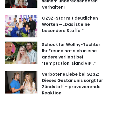
seinem unberechenbaren
Verhalten!
GZSZ-Star mit deutlichen
Worten – „Das ist eine
besondere Staffel“
Schock für Wollny-Tochter:
Ihr Freund hat sich in eine
andere verliebt bei
‘Temptation Island VIP’.”
Verbotene Liebe bei GZSZ:
Dieses Geständnis sorgt für
Zündstoff – provozierende
Reaktion!