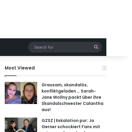
Search
for
Most Viewed
Grausam, skandalös,
konfliktgeladen … Sarah-
Jane Wollny packt über ihre
Skandalschwester Calantha
aus!
GZSZ | Eskalation pur: Jo
Gerner schockiert Fans mit