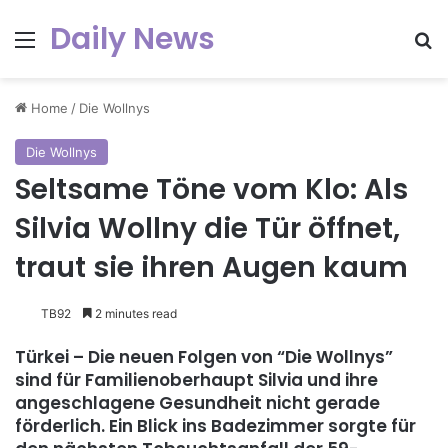
Daily News
Menu
Se
Home
/
Die Wollnys
Die Wollnys
Seltsame Töne vom Klo: Als
Silvia Wollny die Tür öffnet,
traut sie ihren Augen kaum
TB92
2 minutes read
Türkei – Die neuen Folgen von “Die Wollnys”
sind für Familienoberhaupt Silvia und ihre
angeschlagene Gesundheit nicht gerade
förderlich. Ein Blick ins Badezimmer sorgte für