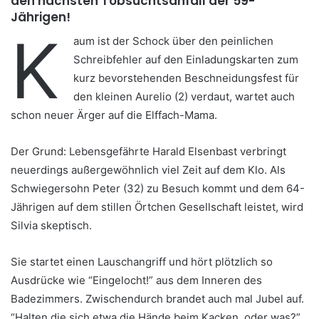
den nächsten Tobsuchtsanfall der 59-
Jährigen!
K
aum ist der Schock über den peinlichen
Schreibfehler auf den Einladungskarten zum
kurz bevorstehenden Beschneidungsfest für
den kleinen Aurelio (2) verdaut, wartet auch
schon neuer Ärger auf die Elffach-Mama.
Der Grund: Lebensgefährte Harald Elsenbast verbringt
neuerdings außergewöhnlich viel Zeit auf dem Klo. Als
Schwiegersohn Peter (32) zu Besuch kommt und dem 64-
Jährigen auf dem stillen Örtchen Gesellschaft leistet, wird
Silvia skeptisch.
Sie startet einen Lauschangriff und hört plötzlich so
Ausdrücke wie “Eingelocht!” aus dem Inneren des
Badezimmers. Zwischendurch brandet auch mal Jubel auf.
“Halten die sich etwa die Hände beim Kacken, oder was?”,