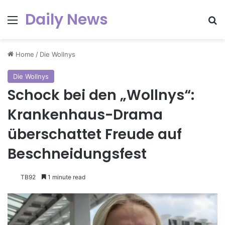
Daily News
Menu
Se
Home
/
Die Wollnys
Die Wollnys
Schock bei den „Wollnys“:
Krankenhaus-Drama
überschattet Freude auf
Beschneidungsfest
TB92
1 minute read