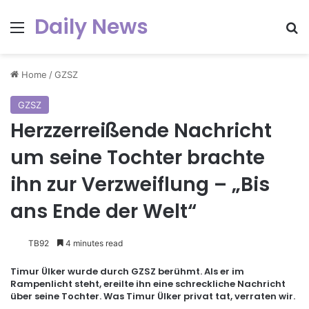
Daily News
Menu
Se
Home
/
GZSZ
GZSZ
Herzzerreißende Nachricht
um seine Tochter brachte
ihn zur Verzweiflung – „Bis
ans Ende der Welt“
TB92
4 minutes read
Timur Ülker wurde durch GZSZ berühmt. Als er im
Rampenlicht steht, ereilte ihn eine schreckliche Nachricht
über seine Tochter. Was Timur Ülker privat tat, verraten wir.