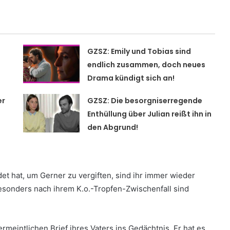
GZSZ: Emily und Tobias sind
endlich zusammen, doch neues
Drama kündigt sich an!
er
GZSZ: Die besorgniserregende
Enthüllung über Julian reißt ihn in
den Abgrund!
et hat, um Gerner zu vergiften, sind ihr immer wieder
esonders nach ihrem K.o.-Tropfen-Zwischenfall sind
rmeintlichen Brief ihres Vaters ins Gedächtnis. Er hat es