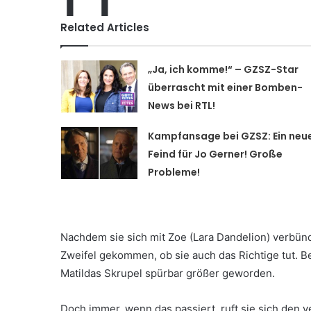
Related Articles
„Ja, ich komme!“ – GZSZ-Star
überrascht mit einer Bomben-
News bei RTL!
Kampfansage bei GZSZ: Ein neu
Feind für Jo Gerner! Große
Probleme!
Nachdem sie sich mit Zoe (Lara Dandelion) verbünd
Zweifel gekommen, ob sie auch das Richtige tut. B
Matildas Skrupel spürbar größer geworden.
Doch immer, wenn das passiert, ruft sie sich den ve