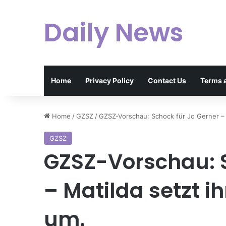
Daily News
Home
Privacy Policy
Contact Us
Terms 
Home
/
GZSZ
/
GZSZ-Vorschau: Schock für Jo Gerner – M
GZSZ
GZSZ-Vorschau: S
– Matilda setzt i
um.