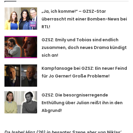
„Ja, ich komme!“ – GZSZ-Star
überrascht mit einer Bomben-News bei
RTL!
GZSZ: Emily und Tobias sind endlich
zusammen, doch neues Drama kündigt
sich an!
Kampfansage bei GZSZ: Ein neuer Feind
für Jo Gerner! Große Probleme!
GZSZ: Die besorgniserregende
Enthüllung über Julian reißt ihn in den
Abgrund!
Da Isabel Hinz (26) in besagter Szene aber von Niklas’