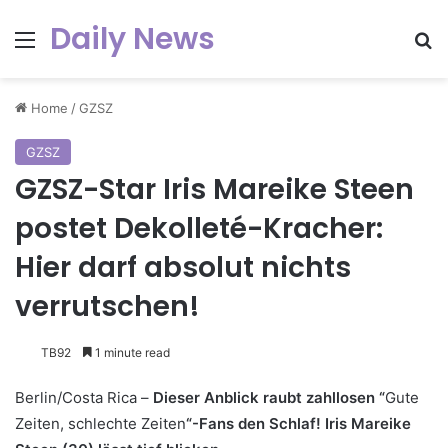
Daily News
Menu
Se
Home
/
GZSZ
GZSZ
GZSZ-Star Iris Mareike Steen
postet Dekolleté-Kracher:
Hier darf absolut nichts
verrutschen!
TB92
1 minute read
Berlin/Costa Rica –
Dieser Anblick raubt zahllosen “
Gute
Zeiten, schlechte Zeiten
“-Fans den Schlaf! Iris Mareike