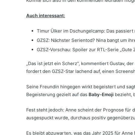
Könnte sich also in den kommenden Monaten mögl
Auch interessant:
Timur Ülker im Dschungelcamp: Das passiert 
GZSZ: Nächster Serientod? Nina bangt um ih
GZSZ-Vorschau: Spoiler zur RTL-Serie „Gute Z
„Das ist jetzt ein Scherz“, kommentiert Gustav, de
fordert den GZSZ-Star lachend auf, einen Screensh
Seine Freundin hingegen wirkt begeistert und sagt 
Begeisterung gezielt auf das
Baby-Emoji
bezieht, b
Fest steht jedoch: Anne scheint der Prognose für d
ausgespuckt wurde, durchaus positiv gegenüberz
Es bleibt abzuwarten, was das Jahr 2025 für Anne M