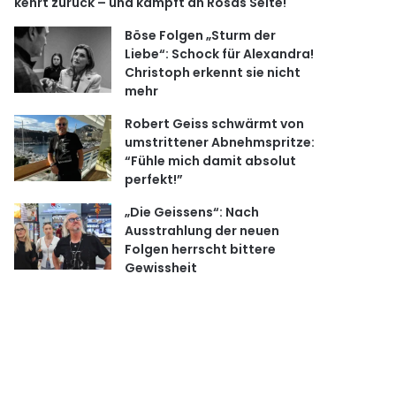
kehrt zurück – und kämpft an Rosas Seite!
Böse Folgen „Sturm der
Liebe“: Schock für Alexandra!
Christoph erkennt sie nicht
mehr
Robert Geiss schwärmt von
umstrittener Abnehmspritze:
“Fühle mich damit absolut
perfekt!”
„Die Geissens“: Nach
Ausstrahlung der neuen
Folgen herrscht bittere
Gewissheit