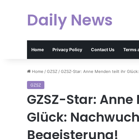
Daily News
Home
Privacy Policy
Contact Us
Terms 
Home
/
GZSZ
/
GZSZ-Star: Anne Menden teilt ihr Glüc
GZSZ
GZSZ-Star: Anne M
Glück: Nachwuch
Begeisterung!