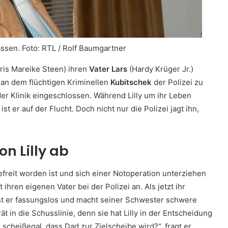
assen.
Foto: RTL / Rolf Baumgartner
Iris Mareike Steen) ihren
Vater Lars
(Hardy Krüger Jr.)
 an dem flüchtigen Kriminellen
Kubitschek
der Polizei zu
 der Klinik eingeschlossen. Während Lilly um ihr Leben
t er auf der Flucht. Doch nicht nur die Polizei jagt ihn,
n Lilly ab
freit worden ist und sich einer Notoperation unterziehen
gt ihren eigenen Vater bei der Polizei an. Als jetzt ihr
 ist er fassungslos und macht seiner Schwester schwere
in die Schusslinie, denn sie hat Lilly in der Entscheidung
as scheißegal, dass Dad zur Zielscheibe wird?“, fragt er