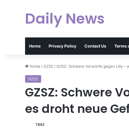
Daily News
Home
Privacy Policy
Contact Us
Terms 
Home
/
GZSZ
/
GZSZ: Schwere Vorwürfe gegen Lilly – 
GZSZ
GZSZ: Schwere Vo
es droht neue Ge
TB92