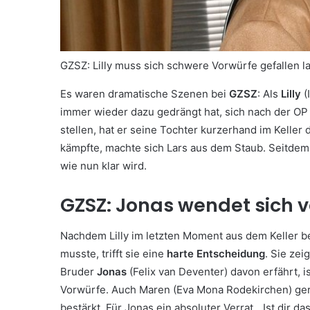
GZSZ: Lilly muss sich schwere Vorwürfe gefallen l
Es waren dramatische Szenen bei
GZSZ
: Als
Lilly
(
immer wieder dazu gedrängt hat, sich nach der OP
stellen, hat er seine Tochter kurzerhand im Keller
kämpfte, machte sich Lars aus dem Staub. Seitdem is
wie nun klar wird.
GZSZ: Jonas wendet sich vo
Nachdem Lilly im letzten Moment aus dem Keller be
musste, trifft sie eine
harte Entscheidung
. Sie zei
Bruder
Jonas
(Felix van Deventer) davon erfährt,
Vorwürfe. Auch Maren (Eva Mona Rodekirchen) gerät 
bestärkt. Für Jonas ein absoluter Verrat. „Ist dir d