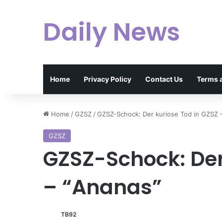
Daily News
Home
Privacy Policy
Contact Us
Terms 
Home
/
GZSZ
/
GZSZ-Schock: Der kuriose Tod in GZSZ 
GZSZ
GZSZ-Schock: Der
– “Ananas”
TB92