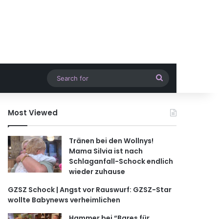
Search
for
Most Viewed
Tränen bei den Wollnys!
Mama Silvia ist nach
Schlaganfall-Schock endlich
wieder zuhause
GZSZ Schock | Angst vor Rauswurf: GZSZ-Star
wollte Babynews verheimlichen
Hammer bei “Bares für