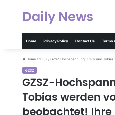
Daily News
Home
Privacy Policy
Contact Us
Terms 
Home
/
GZSZ
/
GZSZ-Hochspannung: Emily und Tobias we
GZSZ
GZSZ-Hochspann
Tobias werden vo
beobachtet! Ihre