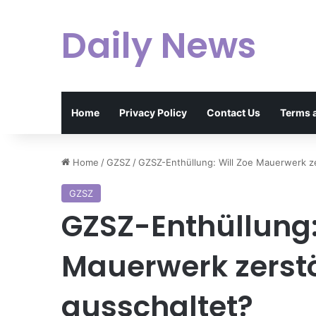
Daily News
Home
Privacy Policy
Contact Us
Terms 
Home
/
GZSZ
/
GZSZ-Enthüllung: Will Zoe Mauerwerk ze
GZSZ
GZSZ-Enthüllung:
Mauerwerk zerstö
ausschaltet?