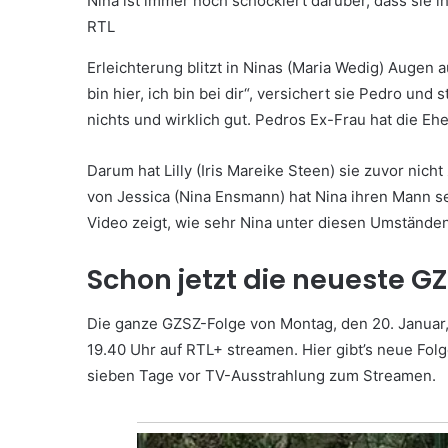
Nina ist immer noch schockiert darüber, dass sie 
RTL
Erleichterung blitzt in Ninas (Maria Wedig) Augen auf
bin hier, ich bin bei dir“, versichert sie Pedro un
nichts und wirklich gut. Pedros Ex-Frau hat die Eh
Darum hat Lilly (Iris Mareike Steen) sie zuvor nich
von Jessica (Nina Ensmann) hat Nina ihren Mann s
Video zeigt, wie sehr Nina unter diesen Umständen
Schon jetzt die neueste G
Die ganze GZSZ-Folge von Montag, den 20. Januar, 
19.40 Uhr auf RTL+ streamen. Hier gibt’s neue Fol
sieben Tage vor TV-Ausstrahlung zum Streamen.