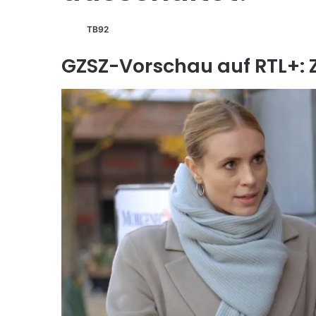
TB92
GZSZ-Vorschau auf RTL+: 