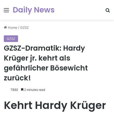
Daily News
Menu
Se
Home
/
GZSZ
GZSZ
GZSZ-Dramatik: Hardy
Krüger jr. kehrt als
gefährlicher Bösewicht
zurück!
TB92
2 minutes read
Kehrt Hardy Krüger