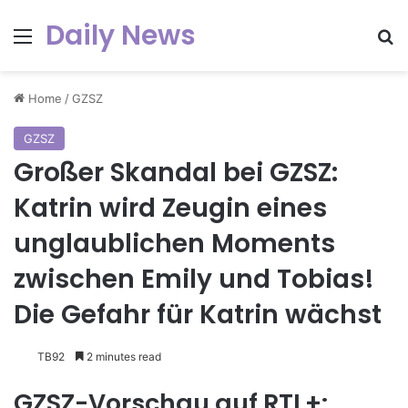
Daily News
Menu
Se
Home
/
GZSZ
GZSZ
Großer Skandal bei GZSZ:
Katrin wird Zeugin eines
unglaublichen Moments
zwischen Emily und Tobias!
Die Gefahr für Katrin wächst
TB92
2 minutes read
GZSZ-Vorschau auf RTL+: