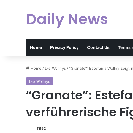
Daily News
Home
Privacy Policy
Contact Us
Terms 
Home
/
Die Wollnys
/
“Granate”: Estefania Wollny zeigt i
Die Wollnys
“Granate”: Estefa
verführerische Fi
TB92