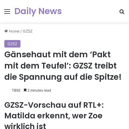
Daily News
Menu
Se
Home
/
GZSZ
GZSZ
Gänsehaut mit dem ‘Pakt
mit dem Teufel’: GZSZ treibt
die Spannung auf die Spitze!
TB92
2 minutes read
GZSZ-Vorschau auf RTL+:
Matilda erkennt, wer Zoe
wirklich ist