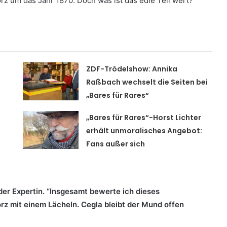
rz um das Jahr 1870. Doch was ist das edle Teil wert?
ZDF-Trödelshow: Annika
Raßbach wechselt die Seiten bei
„Bares für Rares“
„Bares für Rares“-Horst Lichter
erhält unmoralisches Angebot:
Fans außer sich
der Expertin. “Insgesamt bewerte ich dieses
rz mit einem Lächeln. Cegla bleibt der Mund offen