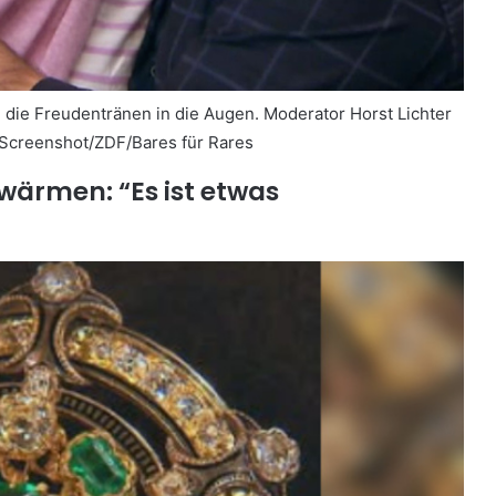
n die Freudentränen in die Augen. Moderator Horst Lichter
Screenshot/ZDF/Bares für Rares
wärmen: “Es ist etwas