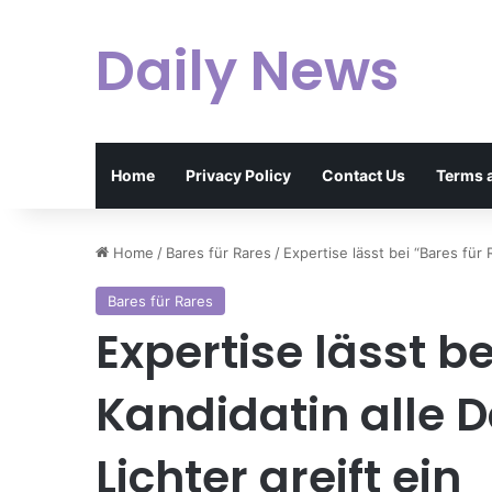
Daily News
Home
Privacy Policy
Contact Us
Terms 
Home
/
Bares für Rares
/
Expertise lässt bei “Bares für
Bares für Rares
Expertise lässt b
Kandidatin alle
Lichter greift ein