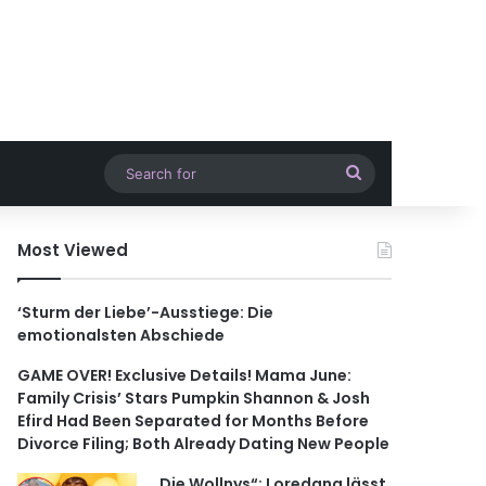
Search
for
Most Viewed
‘Sturm der Liebe’-Ausstiege: Die
emotionalsten Abschiede
GAME OVER! Exclusive Details! Mama June:
Family Crisis’ Stars Pumpkin Shannon & Josh
Efird Had Been Separated for Months Before
Divorce Filing; Both Already Dating New People
„Die Wollnys“: Loredana lässt