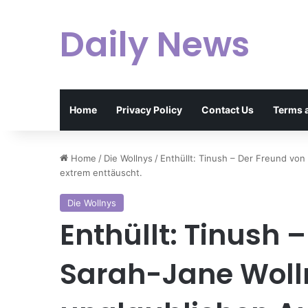
Daily News
Home
Privacy Policy
Contact Us
Terms 
Home
/
Die Wollnys
/
Enthüllt: Tinush – Der Freund von
extrem enttäuscht.
Die Wollnys
Enthüllt: Tinush 
Sarah-Jane Wolln