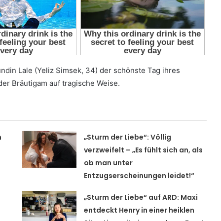
undin Lale (Yeliz Simsek, 34) der schönste Tag ihres
der Bräutigam auf tragische Weise.
m
„Sturm der Liebe“: Völlig
verzweifelt – „Es fühlt sich an, als
ob man unter
Entzugserscheinungen leidet!“
„Sturm der Liebe“ auf ARD: Maxi
entdeckt Henry in einer heiklen