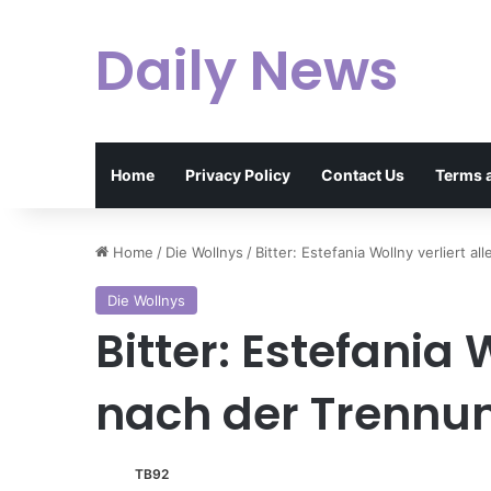
Daily News
Home
Privacy Policy
Contact Us
Terms 
Home
/
Die Wollnys
/
Bitter: Estefania Wollny verliert a
Die Wollnys
Bitter: Estefania 
nach der Trennun
TB92