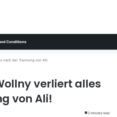
and Conditions
lles nach der Trennung von Ali!
Wollny verliert alles
g von Ali!
2 minutes read