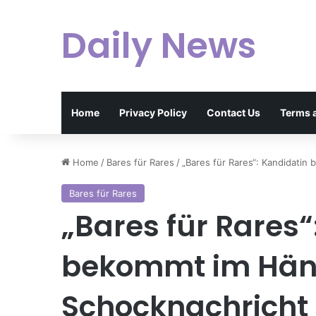
Daily News
Home
Privacy Policy
Contact Us
Terms 
Home
/
Bares für Rares
/
„Bares für Rares“: Kandidatin
Bares für Rares
„Bares für Rares“
bekommt im Hän
Schocknachricht