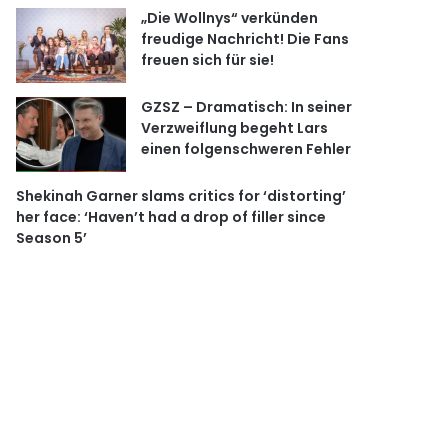
„Die Wollnys“ verkünden
freudige Nachricht! Die Fans
freuen sich für sie!
GZSZ – Dramatisch: In seiner
Verzweiflung begeht Lars
einen folgenschweren Fehler
Shekinah Garner slams critics for ‘distorting’
her face: ‘Haven’t had a drop of filler since
Season 5’