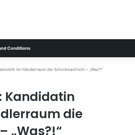
and Conditions
 bekommt im Händlerraum die Schocknachricht – „Was?!“
: Kandidatin
dlerraum die
 – „Was?!“