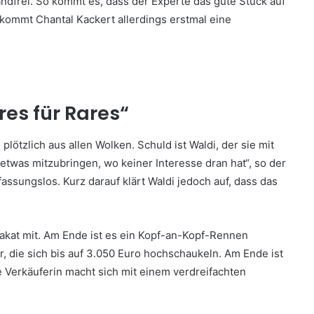
andfrei. So kommt es, dass der Experte das gute Stück auf
ekommt Chantal Kackert allerdings erstmal eine
res für Rares“
lötzlich aus allen Wolken. Schuld ist Waldi, der sie mit
etwas mitzubringen, wo keiner Interesse dran hat“, so der
 fassungslos. Kurz darauf klärt Waldi jedoch auf, dass das
akat mit. Am Ende ist es ein Kopf-an-Kopf-Rennen
, die sich bis auf 3.050 Euro hochschaukeln. Am Ende ist
e Verkäuferin macht sich mit einem verdreifachten