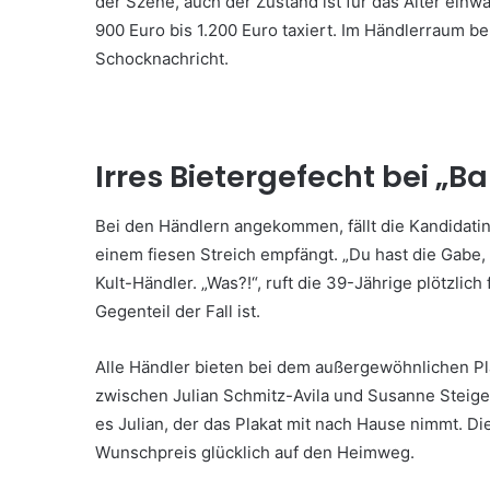
der Szene, auch der Zustand ist für das Alter einw
900 Euro bis 1.200 Euro taxiert. Im Händlerraum b
Schocknachricht.
Irres Bietergefecht bei „Ba
Bei den Händlern angekommen, fällt die Kandidatin p
einem fiesen Streich empfängt. „Du hast die Gabe, 
Kult-Händler. „Was?!“, ruft die 39-Jährige plötzlich
Gegenteil der Fall ist.
Alle Händler bieten bei dem außergewöhnlichen Pl
zwischen Julian Schmitz-Avila und Susanne Steiger
es Julian, der das Plakat mit nach Hause nimmt. Di
Wunschpreis glücklich auf den Heimweg.