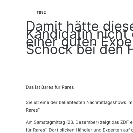
TB92
Damit hätte dies
Kandidatin nicht
einer guten Exper
Schock bei den 
Das ist Bares für Rares
Sie ist eine der beliebtesten Nachmittagsshows i
Rares”.
Am Samstagmittag (28. Dezember) zeigt das ZDF e
für Rares“. Dort blicken Händler und Experten auf 