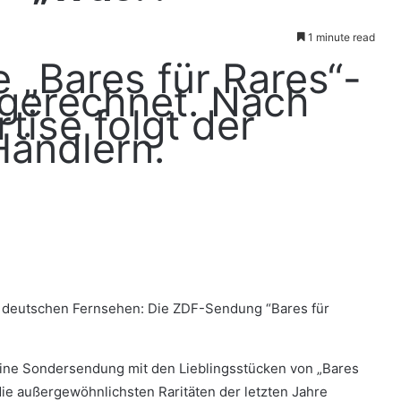
1 minute read
e „Bares für Rares“-
 gerechnet. Nach
tise folgt der
Händlern.
m deutschen Fernsehen: Die ZDF-Sendung “Bares für
ine Sondersendung mit den Lieblingsstücken von „Bares
die außergewöhnlichsten Raritäten der letzten Jahre